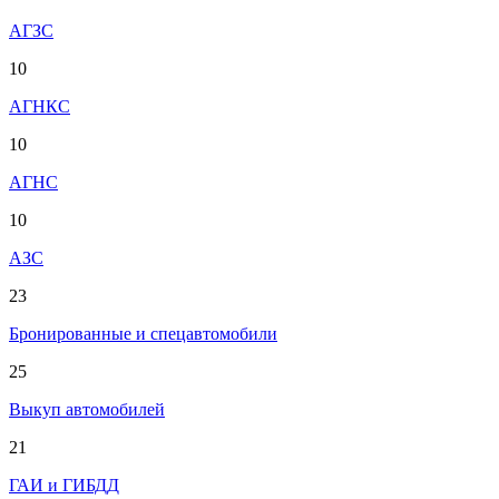
АГЗС
10
АГНКС
10
АГНС
10
АЗС
23
Бронированные и спецавтомобили
25
Выкуп автомобилей
21
ГАИ и ГИБДД