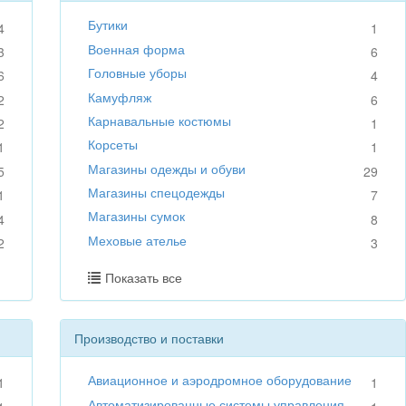
Бутики
4
1
Военная форма
3
6
Головные уборы
6
4
Камуфляж
2
6
Карнавальные костюмы
2
1
Корсеты
1
1
Магазины одежды и обуви
5
29
Магазины спецодежды
1
7
Магазины сумок
4
8
Меховые ателье
2
3
Показать все
Производство и поставки
Авиационное и аэродромное оборудование
1
1
Автоматизированные системы управления