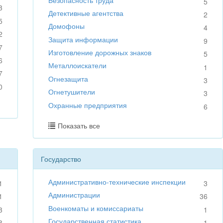
5
3
Детективные агентства
2
5
Домофоны
4
2
Защита информации
9
7
Изготовление дорожных знаков
5
6
Металлоискатели
1
7
Огнезащита
3
0
Огнетушители
3
Охранные предприятия
6
Показать все
Государство
Административно-технические инспекции
1
3
Администрации
1
36
Военкоматы и комиссариаты
3
1
Государственная статистика
3
1