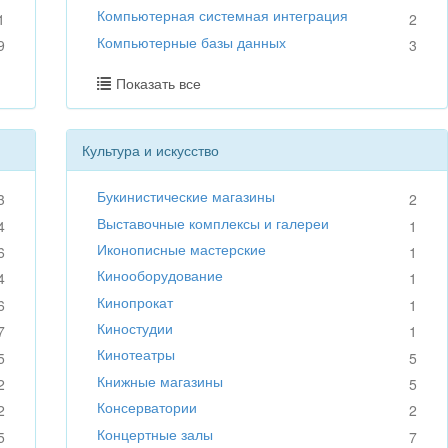
Компьютерная системная интеграция
1
2
Компьютерные базы данных
9
3
Показать все
Культура и искусство
Букинистические магазины
3
2
Выставочные комплексы и галереи
4
1
Иконописные мастерские
6
1
Кинооборудование
4
1
Кинопрокат
6
1
Киностудии
7
1
Кинотеатры
5
5
Книжные магазины
2
5
Консерватории
2
2
Концертные залы
5
7