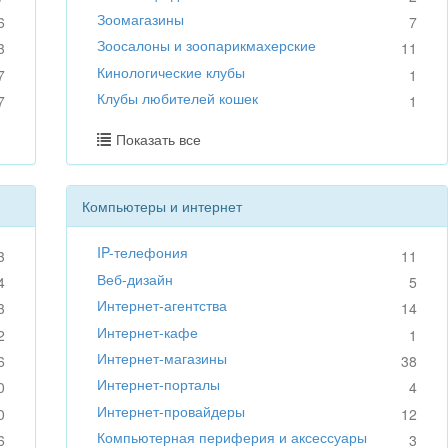
Зоомагазины
6
7
Зоосалоны и зоопарикмахерские
3
11
Кинологические клубы
7
1
Клубы любителей кошек
7
1
Показать все
Компьютеры и интернет
IP-телефония
3
11
Веб-дизайн
4
5
Интернет-агентства
3
14
Интернет-кафе
2
1
Интернет-магазины
6
38
Интернет-порталы
0
4
Интернет-провайдеры
0
12
Компьютерная периферия и аксессуары
6
3