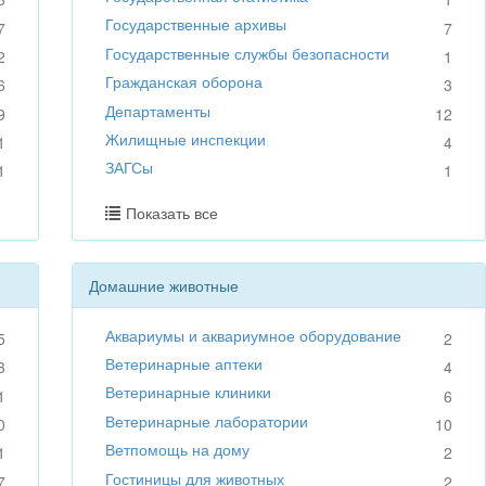
Государственные архивы
7
7
Государственные службы безопасности
2
1
Гражданская оборона
6
3
Департаменты
9
12
Жилищные инспекции
1
4
ЗАГСы
1
1
Показать все
Домашние животные
Аквариумы и аквариумное оборудование
5
2
Ветеринарные аптеки
3
4
Ветеринарные клиники
1
6
Ветеринарные лаборатории
0
10
Ветпомощь на дому
1
2
Гостиницы для животных
7
2