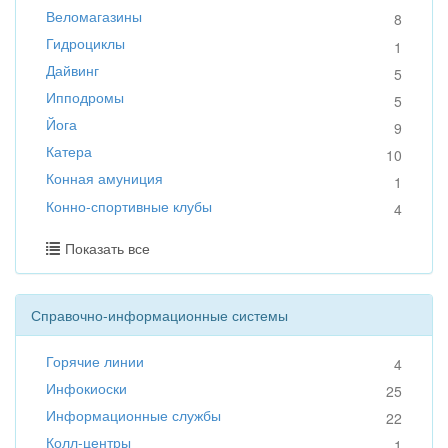
Веломагазины
8
Гидроциклы
1
Дайвинг
5
Ипподромы
5
Йога
9
Катера
10
Конная амуниция
1
Конно-спортивные клубы
4
Показать все
Справочно-информационные системы
Горячие линии
4
Инфокиоски
25
Информационные службы
22
Колл-центры
1